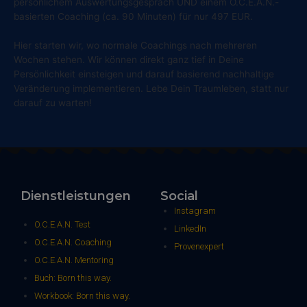
persönlichem Auswertungsgespräch UND einem O.C.E.A.N.-
basierten Coaching (ca. 90 Minuten) für nur 497 EUR.
Hier starten wir, wo normale Coachings nach mehreren
Wochen stehen. Wir können direkt ganz tief in Deine
Persönlichkeit einsteigen und darauf basierend nachhaltige
Veränderung implementieren. Lebe Dein Traumleben, statt nur
darauf zu warten!
Dienstleistungen
Social
Instagram
O.C.E.A.N. Test
LinkedIn
O.C.E.A.N. Coaching
Provenexpert
O.C.E.A.N. Mentoring
Buch: Born this way.
Workbook: Born this way.